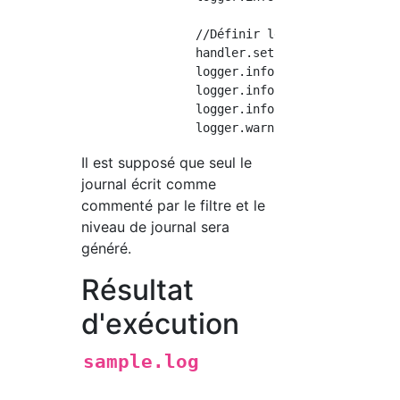
	        //Définir le niveau de journalisation dans le gestionnaire

	        handler.setLevel(Level.WARNING);

	        logger.info("Exemple de message");                          //Pas de sortie

	        logger.info("Exemple de message,Nombre de dossiers traités=1");               //Pas de sortie

	        logger.info("Exemple de message,Nombre de dossiers traités=1,Nombre de mises à jour=1");    //Pas de sortie

Il est supposé que seul le
journal écrit comme
commenté par le filtre et le
niveau de journal sera
généré.
Résultat
d'exécution
sample.log