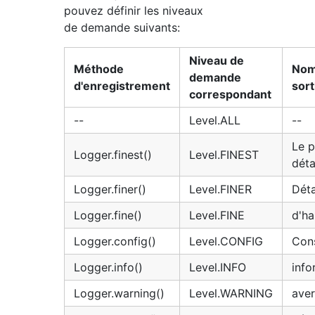
pouvez définir les niveaux
de demande suivants:
Niveau de
Méthode
Nom
demande
d'enregistrement
sort
correspondant
--
Level.ALL
--
Le p
Logger.finest()
Level.FINEST
déta
Logger.finer()
Level.FINER
Déta
Logger.fine()
Level.FINE
d'ha
Logger.config()
Level.CONFIG
Cons
Logger.info()
Level.INFO
info
Logger.warning()
Level.WARNING
ave