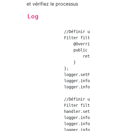
et vérifiez le processus
Log
	        //Définir un filtre sur l'enregistreur

	        Filter filter1 = new Filter() {

	            @Override

	            public boolean isLoggable(LogRecord record) {

	                return record.getMessage().contains("Nombre de dossiers traités=");

	            }

	        };

	        logger.setFilter(filter1);

	        logger.info("Exemple de message");                          //Pas de sortie

	        logger.info("Exemple de message,Nombre de dossiers traités=1");               //Production

	        //Définir un filtre sur le gestionnaire

	        Filter filter2 = (record) -> record.getMessage().contains("Nombre de mises à jour=");

	        handler.setFilter(filter2);

	        logger.info("Exemple de message");                          //Pas de sortie

	        logger.info("Exemple de message,Nombre de dossiers traités=1");               //Pas de sortie

	        logger.info("Exemple de message,Nombre de dossiers traités=1,Nombre de mises à jour=1");    //Production
