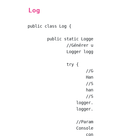
Log
public class Log {

	public static Logger getLog(String name) {

		//Générer un enregistreur

		Logger logger = Logger.getLogger(name);

		try {

			//Génération de gestionnaire (vrai):l'écriture,false:Écraser)

			Handler handler = new FileHandler("/log/sample.log", false);

			//Spécification du format de journal par SimpleFormat

			handler.setFormatter(new SimpleFormatter());

			//Spécifiez le niveau de journalisation/Paramètres du gestionnaire

		    logger.addHandler(handler);

		    logger.setLevel(Level.ALL);

		    //Paramètres de sortie standard

		    ConsoleHandler consoleHandler = new ConsoleHandler();

			consoleHandler.setLevel(Level.CONFIG);
