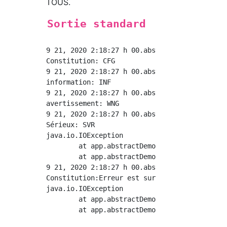
TOUS.
Sortie standard
9 21, 2020 2:18:27 h 00.abstractDemo.log.Log 
Constitution: CFG

9 21, 2020 2:18:27 h 00.abstractDemo.log.Log 
information: INF

9 21, 2020 2:18:27 h 00.abstractDemo.log.Log 
avertissement: WNG

9 21, 2020 2:18:27 h 00.abstractDemo.log.Log 
Sérieux: SVR

java.io.IOException

	at app.abstractDemo.log.Log.getLog(Log.java:43)

	at app.abstractDemo.MainActivity.main(MainActivity.java:10)

9 21, 2020 2:18:27 h 00.abstractDemo.log.Log 
Constitution:Erreur est survenue

java.io.IOException

	at app.abstractDemo.log.Log.getLog(Log.java:43)

	at app.abstractDemo.MainActivity.main(MainActivity.java:10)
