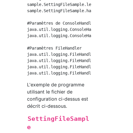
sample.SettingFileSample.level=FINE

sample.SettingFileSample.handlers=java.util.l
#Paramètres de ConsoleHandler

java.util.logging.ConsoleHandler.level=INFO

java.util.logging.ConsoleHandler.formatter=ja
#Paramètres FileHandler

java.util.logging.FileHandler.pattern=C:/samp
java.util.logging.FileHandler.limit=1000

java.util.logging.FileHandler.count=1

L'exemple de programme
utilisant le fichier de
configuration ci-dessus est
décrit ci-dessous.
SettingFileSampl
e