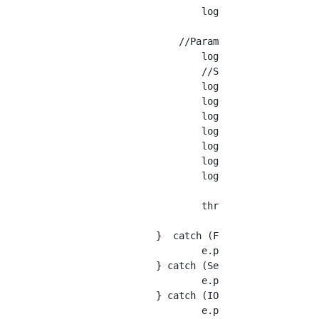
			logger.addHandler(consoleHandler);

		    //Paramètres de l'enregistreur parental(true:Envoyer à l'enregistreur parent,false:Envoyer à l'enregistreur parentしない)

			logger.setUseParentHandlers(false);

			//Sortie de journal

			logger.finest("FNST");

			logger.finer("FNR");

			logger.fine("FN");

			logger.config("CFG");

			logger.info("INF");

			logger.warning("WNG");

			logger.severe("SVR");

			throw new IOException();

		}  catch (FileNotFoundException e) {

			e.printStackTrace();

		} catch (SecurityException e) {

			e.printStackTrace();

		} catch (IOException e) {

			e.printStackTrace();
