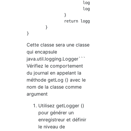
			logger.log(Level.CONFIG, "Erreur est survenue", e);

			logger.warning("WNG:Erreur est survenue");

		}

		return logger;

	}

Cette classe sera une classe
qui encapsule
java.util.logging.Logger```
Vérifiez le comportement
du journal en appelant la
méthode getLog () avec le
nom de la classe comme
argument
Utilisez getLogger ()
pour générer un
enregistreur et définir
le niveau de