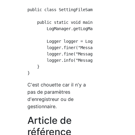
public class SettingFileSample {

    public static void main(String[] arg) thr
        LogManager.getLogManager().readConfi
        Logger logger = Logger.getLogger("sam
        logger.finer("Message FINER");

        logger.fine("Message FINE");

        logger.info("Message INFO");

    }

C'est chouette car il n'y a
pas de paramètres
d'enregistreur ou de
gestionnaire.
Article de
référence