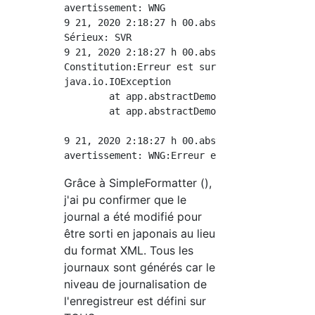
avertissement: WNG

9 21, 2020 2:18:27 h 00.abstractDemo.log.Log 
Sérieux: SVR

9 21, 2020 2:18:27 h 00.abstractDemo.log.Log 
Constitution:Erreur est survenue

java.io.IOException

	at app.abstractDemo.log.Log.getLog(Log.java:43)

	at app.abstractDemo.MainActivity.main(MainActivity.java:10)

9 21, 2020 2:18:27 h 00.abstractDemo.log.Log 
Grâce à SimpleFormatter (),
j'ai pu confirmer que le
journal a été modifié pour
être sorti en japonais au lieu
du format XML. Tous les
journaux sont générés car le
niveau de journalisation de
l'enregistreur est défini sur