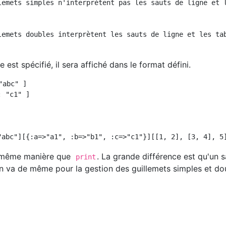
lemets simples n'interprètent pas les sauts de ligne et l
lemets doubles interprètent les sauts de ligne et les tab
est spécifié, il sera affiché dans le format défini.
abc" ]

 "c1" ]

a même manière que
. La grande différence est qu'un 
print
Il en va de même pour la gestion des guillemets simples et do