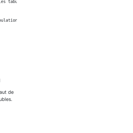
es tabulations

ulations

saut de
ubles.