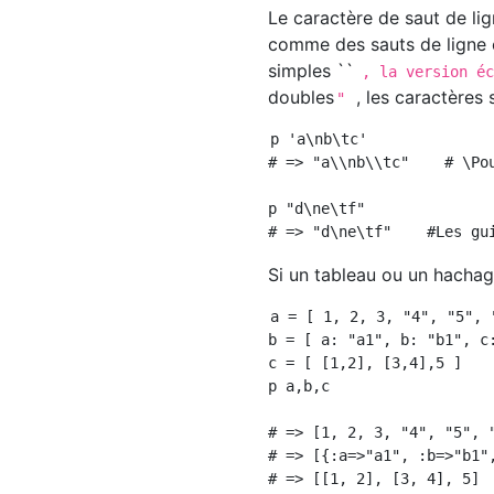
Le caractère de saut de lig
comme des sauts de ligne e
simples ``
, la version é
doubles
, les caractères
"
p 'a\nb\tc'

# => "a\\nb\\tc"    # \Pou
p "d\ne\tf"

Si un tableau ou un hachage 
a = [ 1, 2, 3, "4", "5", "
b = [ a: "a1", b: "b1", c:
c = [ [1,2], [3,4],5 ]

p a,b,c

# => [1, 2, 3, "4", "5", "
# => [{:a=>"a1", :b=>"b1",