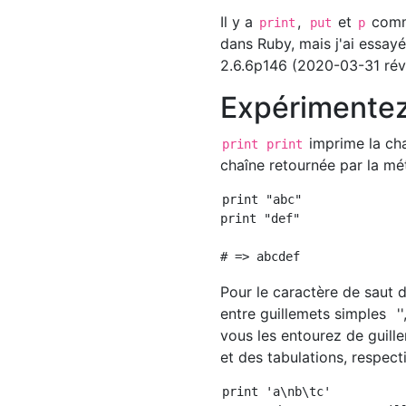
Il y a
,
et
comme
print
put
p
dans Ruby, mais j'ai essay
2.6.6p146 (2020-03-31 ré
Expérimentez
imprime la chaî
print
print
chaîne retournée par la m
print "abc"

print "def"

Pour le caractère de saut 
entre guillemets simples
'
vous les entourez de guill
et des tabulations, respect
print 'a\nb\tc'
