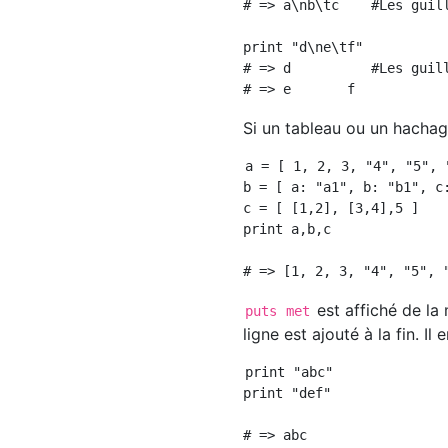
# => a\nb\tc    #Les guil
print "d\ne\tf"

# => d          #Les guil
Si un tableau ou un hachage 
a = [ 1, 2, 3, "4", "5", "
b = [ a: "a1", b: "b1", c:
c = [ [1,2], [3,4],5 ]

print a,b,c

est affiché de l
puts
met
ligne est ajouté à la fin. 
print "abc"

print "def"

# => abc
