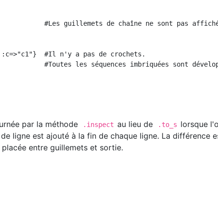
            #Les guillemets de chaîne ne sont pas affiché
 :c=>"c1"}  #Il n'y a pas de crochets.

            #Toutes les séquences imbriquées sont dévelop
ournée par la méthode
au lieu de
lorsque l'
.inspect
.to_s
 de ligne est ajouté à la fin de chaque ligne. La différence 
 placée entre guillemets et sortie.