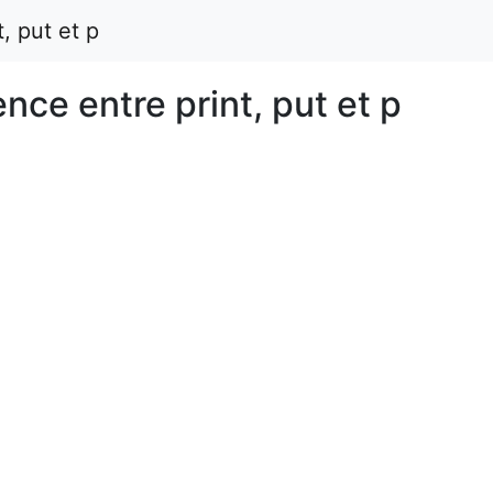
, put et p
ence entre print, put et p