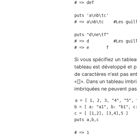
# => def

puts 'a\nb\tc'

# => a\nb\tc    #Les guil
puts "d\ne\tf"    

# => d          #Les guil
Si vous spécifiez un tablea
tableau est développé et p
de caractères n'est pas ent
«[]». Dans un tableau imbr
imbriquées ne peuvent pas 
a = [ 1, 2, 3, "4", "5", "
b = [ a: "a1", b: "b1", c:
c = [ [1,2], [3,4],5 ]

puts a,b,c

# => 1                   