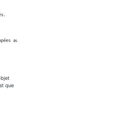
s.

pées au même niveau

objet
est que