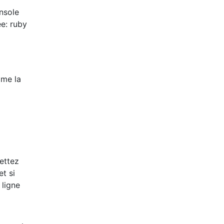
nsole
ée: ruby
ime la
mettez
et si
 ligne