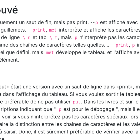
rouvé
ement un saut de fin, mais pas print. --
est affiché avec 
p
guillemets. --
,
interprète et affiche les caractère
print
met
 de ligne
et tab
, mais
n'interprète pas les carac
\ n
\ t
p
me des chaînes de caractères telles quelles. .. --
,
i
print
p
el que défini, mais
développe le tableau et l'affiche a
met
élément.
ut» était une version avec un saut de ligne dans «print», ma
 dans l'affichage du tableau. Si vous voulez sortir le table
ble préférable de ne pas utiliser
. Dans les livres et sur le 
put
iptions indiquant que "
est pour le débogage ", mais il e
p
 voir si vous n'interprétez pas les caractères spéciaux lors
aire la distinction entre les chaînes de caractères et les val
 à saisir. Donc, il est sûrement préférable de vérifier avec la
ge.