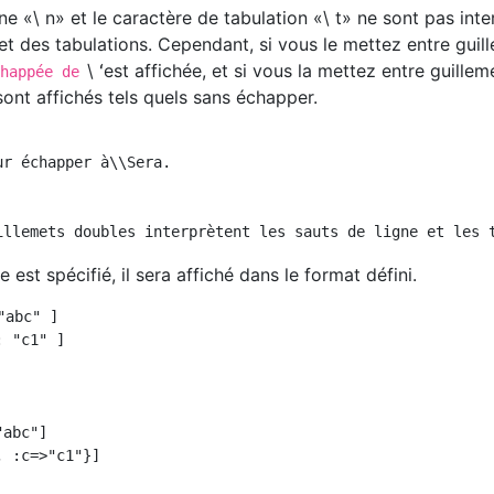
ne «\ n» et le caractère de tabulation «\ t» ne sont pas inte
t des tabulations. Cependant, si vous le mettez entre guil
\ ʻest affichée, et si vous la mettez entre guillem
chappée de
 sont affichés tels quels sans échapper.
r échapper à\\Sera.

est spécifié, il sera affiché dans le format défini.
abc" ]

 "c1" ]

abc"]

 :c=>"c1"}]
