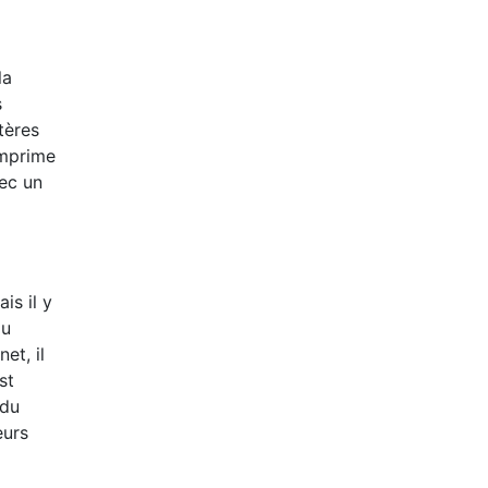
la
s
tères
mprime
vec un
is il y
au
net, il
st
 du
eurs