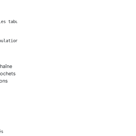
es tabulations

ulations

chaîne
rochets
ions
s
