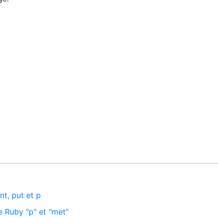
nt, put et p
e Ruby "p" et "met"