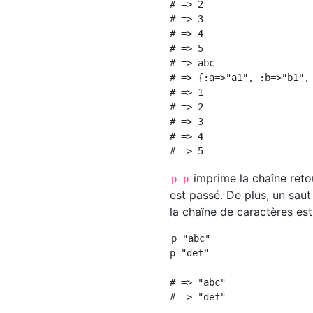
# => 2

# => 3

# => 4                   
# => 5

# => abc

# => {:a=>"a1", :b=>"b1",
# => 1                   
# => 2

# => 3

# => 4

imprime la chaîne ret
p
p
est passé. De plus, un saut
la chaîne de caractères est
p "abc"

p "def"

# => "abc"
