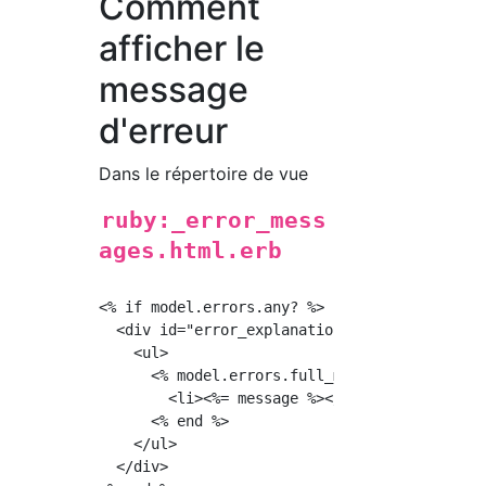
Comment
afficher le
message
d'erreur
Dans le répertoire de vue
ruby:_error_mess
ages.html.erb
<% if model.errors.any? %>

  <div id="error_explanation" class="alert al
    <ul>

      <% model.errors.full_messages.each do |
        <li><%= message %></li>

      <% end %>

    </ul>

  </div>
