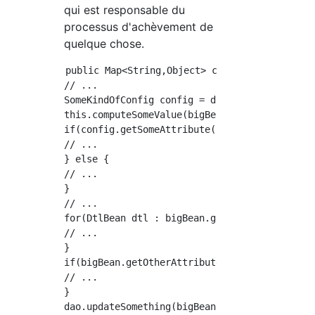
qui est responsable du
processus d'achèvement de
quelque chose.
public Map<String,Object> complete(BigBean bi
// ...

SomeKindOfConfig config = dao.loadConfig(some
this.computeSomeValue(bigBean);

if(config.getSomeAttribute() == 1) {

// ...

} else {

// ...

}

// ...

for(DtlBean dtl : bigBean.getManyDtls()) {

// ...

}

if(bigBean.getOtherAttribute() == 0) {

// ...

}

dao.updateSomething(bigBean);
