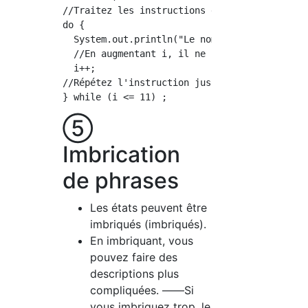
//Traitez les instructions du bloc.

do {

  System.out.println("Le nombre uniforme est"
  //En augmentant i, il ne bouclera pas indéf
  i++;

//Répétez l'instruction jusqu'à ce qu'elle so
⑤
Imbrication
de phrases
Les états peuvent être
imbriqués (imbriqués).
En imbriquant, vous
pouvez faire des
descriptions plus
compliquées. ――Si
vous imbriquez trop, le