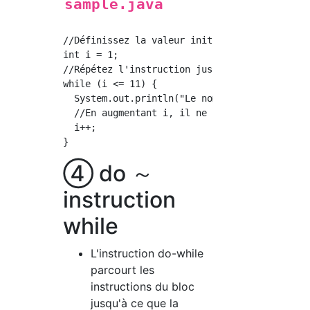
sample.java
//Définissez la valeur initiale.

int i = 1;

//Répétez l'instruction jusqu'à ce qu'elle so
while (i <= 11) {

  System.out.println("Le nombre uniforme est"
  //En augmentant i, il ne bouclera pas indéf
  i++;

④ do ～
instruction
while
L'instruction do-while
parcourt les
instructions du bloc
jusqu'à ce que la