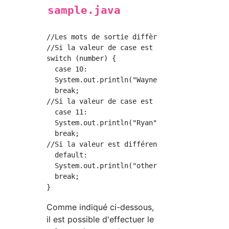
sample.java
//Les mots de sortie diffèrent selon la valeu
//Si la valeur de case est 10, le processus e
switch (number) {

  case 10:

  System.out.println("Wayne");

  break;

//Si la valeur de case est 11, le processus e
  case 11:

  System.out.println("Ryan");

  break;

//Si la valeur est différente de celle ci-des
  default:

  System.out.println("other");

  break;

Comme indiqué ci-dessous,
il est possible d'effectuer le