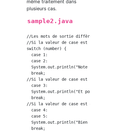
même traitement dans
plusieurs cas.
sample2.java
//Les mots de sortie diffèrent selon la valeu
//Si la valeur de case est 1 ou 2, le process
switch (number) {

  case 1:

  case 2:

  System.out.println("Note faible");

  break;

//Si la valeur de case est 3, le processus es
  case 3:

  System.out.println("Et points");

  break;

//Si la valeur de case est 4 ou 5, le process
  case 4:

  case 5:

  System.out.println("Bien noté");

  break;
