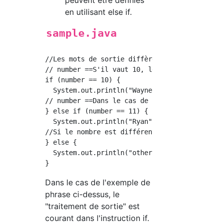
peuvent être définies
en utilisant else if.
sample.java
//Les mots de sortie diffèrent selon la valeu
// number ==S'il vaut 10, le processus est ex
if (number == 10) {

  System.out.println("Wayne");

// number ==Dans le cas de 11, le processus e
} else if (number == 11) {

  System.out.println("Ryan");

//Si le nombre est différent de celui ci-dess
} else {

  System.out.println("other");

Dans le cas de l'exemple de
phrase ci-dessus, le
"traitement de sortie" est
courant dans l'instruction if.