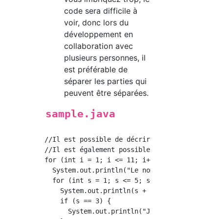
code sera difficile à
voir, donc lors du
développement en
collaboration avec
plusieurs personnes, il
est préférable de
séparer les parties qui
peuvent être séparées.
sample.java
//Il est possible de décrire comme une instru
//Il est également possible de combiner diffé
for (int i = 1; i <= 11; i++) {

  System.out.println("Le nombre uniforme est"
  for (int s = 1; s <= 5; s++) {

    System.out.println(s + "J'ai frappé le de
    if (s == 3) {

      System.out.println("J'ai décidé de tire