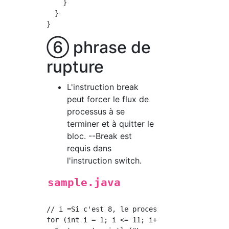
    }

  }

⑥ phrase de
rupture
L'instruction break
peut forcer le flux de
processus à se
terminer et à quitter le
bloc. --Break est
requis dans
l'instruction switch.
sample.java
// i =Si c'est 8, le processus se termine.

for (int i = 1; i <= 11; i++) {
