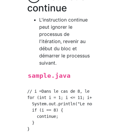
continue
L'instruction continue
peut ignorer le
processus de
l'itération, revenir au
début du bloc et
démarrer le processus
suivant.
sample.java
// i =Dans le cas de 8, le processus est igno
for (int i = 1; i <= 11; i++) {

  System.out.println("Le nombre uniforme est"
  if (i == 8) {

    continue;

  }
