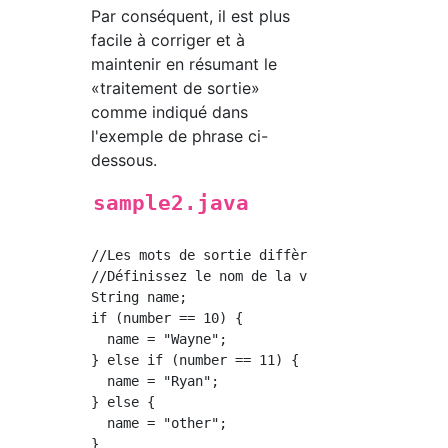
Par conséquent, il est plus
facile à corriger et à
maintenir en résumant le
«traitement de sortie»
comme indiqué dans
l'exemple de phrase ci-
dessous.
sample2.java
//Les mots de sortie diffèrent selon la valeu
//Définissez le nom de la variable.

String name;

if (number == 10) {

  name = "Wayne";

} else if (number == 11) {

  name = "Ryan";

} else {

  name = "other";

}
