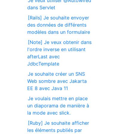
Je veux utiliser @Autowired
dans Servlet
[Rails] Je souhaite envoyer
des données de différents
modèles dans un formulaire
[Note] Je veux obtenir dans
l'ordre inverse en utilisant
afterLast avec
JdbcTemplate
Je souhaite créer un SNS
Web sombre avec Jakarta
EE 8 avec Java 11
Je voulais mettre en place
un diaporama de manière à
la mode avec slick.
[Ruby] Je souhaite afficher
les éléments publiés par