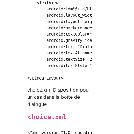
    <TextView

        android:id="@+id/btnOpenDialog"

        android:layout_width="200dp"

        android:layout_height="60dp"

        android:background="#000000"

        android:textColor="#FFFFFF"

        android:gravity="center"

        android:text="Dialogue ouvert"

        android:textAlignment="center"

        android:textSize="20sp"

        android:textStyle="bold"/>

choice.xml Disposition pour
un cas dans la boîte de
dialogue
choice.xml
<?xml version="1.0" encoding="utf-8"?>
