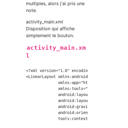
multiples, alors j'ai pris une
note.
activity_main.xml
Disposition qui affiche
simplement le bouton.
activity_main.xm
l
<?xml version="1.0" encoding="utf-8"?>

<LinearLayout xmlns:android="http://schemas.a
              xmlns:app="http://schemas.andro
              xmlns:tools="http://schemas.and
              android:layout_width="match_par
              android:layout_height="match_pa
              android:gravity="center"

              android:orientation="vertical"

              tools:context="example.com.samp