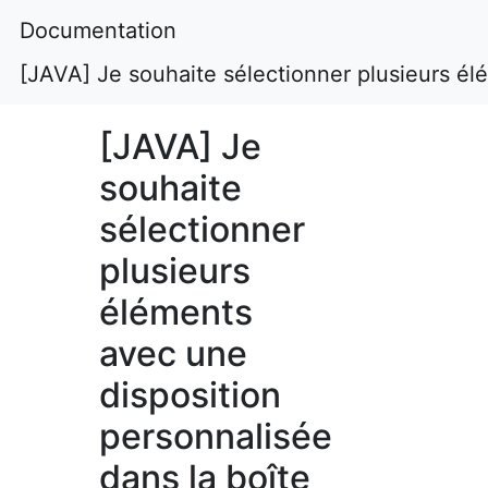
Documentation
[JAVA] Je souhaite sélectionner plusieurs él
[JAVA] Je
souhaite
sélectionner
plusieurs
éléments
avec une
disposition
personnalisée
dans la boîte