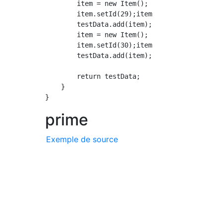
prime
Exemple de source