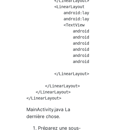
            </LinearLayout>

            <LinearLayout

                android:layout_width="wrap_co
                android:layout_height="wrap_c
                <TextView

                    android:id="@+id/textSub"
                    android:layout_width="mat
                    android:layout_height="wr
                    android:layout_marginTop=
                    android:textSize="20dp"

                    android:text="Faux texte"
            </LinearLayout>

        </LinearLayout>

    </LinearLayout>

MainActivity.java La
dernière chose.
Préparez une sous-