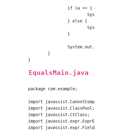
		if (a == 1 && a == 2 && a == 3) {

			System.out.println(true);

		} else {

			System.out.println(false);

		}

		System.out.println("end");

	}

EqualsMain.java
package com.example;

import javassist.CannotCompileException;

import javassist.ClassPool;

import javassist.CtClass;

import javassist.expr.ExprEditor;

import javassist.expr.FieldAccess;
