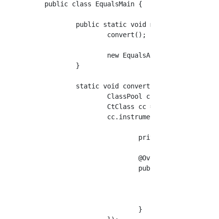
public class EqualsMain {

	public static void main(String[] args) throws Exception {

		convert();

		new EqualsA().execute();

	}

	static void convert() throws Exception {

		ClassPool classPool = ClassPool.getDefault();

		CtClass cc = classPool.get("com.example.EqualsA");

		cc.instrument(new ExprEditor() {

			private int i = 1;

			@Override

			public void edit(FieldAccess f) throws CannotCompileException {

				if (f.getFieldName().equals("a")) {

					f.replace(String.format("$_ = %d;", i++));

				}

			}
