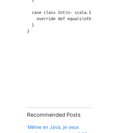
  }

  case class Int(n: scala.Int) {

    override def equals(other: Any) = true

  }

Recommended Posts
Même en Java, je veux