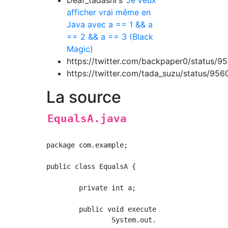
Deaf_tadashi's
Je veux
afficher vrai même en
Java avec a == 1 && a
== 2 && a == 3 (Black
Magic)
https://twitter.com/backpaper0/status
https://twitter.com/tada_suzu/status/9
La source
EqualsA.java
package com.example;

public class EqualsA {

	private int a;

	public void execute() {

		System.out.println("start");
