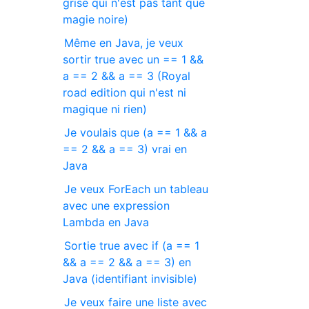
grise qui n'est pas tant que
magie noire)
Même en Java, je veux
sortir true avec un == 1 &&
a == 2 && a == 3 (Royal
road edition qui n'est ni
magique ni rien)
Je voulais que (a == 1 && a
== 2 && a == 3) vrai en
Java
Je veux ForEach un tableau
avec une expression
Lambda en Java
Sortie true avec if (a == 1
&& a == 2 && a == 3) en
Java (identifiant invisible)
Je veux faire une liste avec