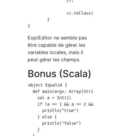
		});

		cc.toClass();

	}

ExprEditor ne semble pas
être capable de gérer les
variables locales, mais il
peut gérer les champs.
Bonus (Scala)
object EqualsA {

  def main(args: Array[String]): Unit = {

    val a = Int(1)

    if (a == 1 && a == 2 && a == 3) {

      println("true")

    } else {

      println("false")

    }
