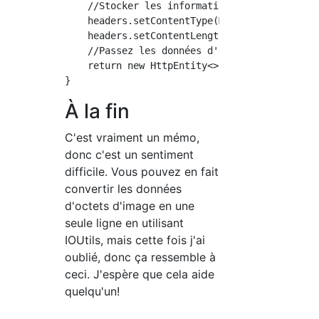
    //Stocker les informations de contenu dan
    headers.setContentType(MediaType.valueOf(
    headers.setContentLength(bytes.length);

    //Passez les données d'octet et l'en-tête
    return new HttpEntity<>(bytes, headers);

À la fin
C'est vraiment un mémo,
donc c'est un sentiment
difficile. Vous pouvez en fait
convertir les données
d'octets d'image en une
seule ligne en utilisant
IOUtils, mais cette fois j'ai
oublié, donc ça ressemble à
ceci. J'espère que cela aide
quelqu'un!