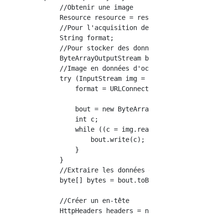
    //Obtenir une image

    Resource resource = resourceLoader.getRes
    //Pour l'acquisition de format d'image

    String format;

    //Pour stocker des données d'octet

    ByteArrayOutputStream bout;

    //Image en données d'octet

    try (InputStream img = resource.getInputS
        format = URLConnection.guessContentTy
        bout = new ByteArrayOutputStream();

        int c;

        while ((c = img.read()) != -1) {

            bout.write(c);

        }

    }

    //Extraire les données d'octet

    byte[] bytes = bout.toByteArray();

    //Créer un en-tête

    HttpHeaders headers = new HttpHeaders();
