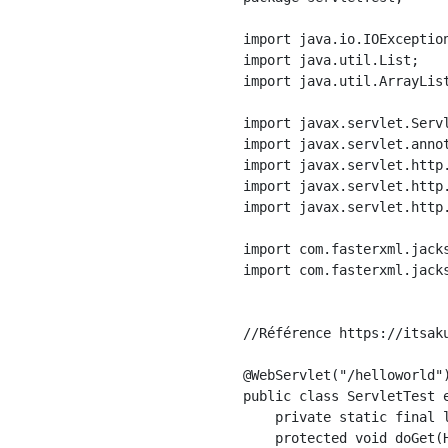
import java.io.IOException
import java.util.List;

import java.util.ArrayList
import javax.servlet.Servl
import javax.servlet.annot
import javax.servlet.http.
import javax.servlet.http.
import javax.servlet.http.
import com.fasterxml.jacks
import com.fasterxml.jacks
//Référence https://itsaku
@WebServlet("/helloworld")
public class ServletTest e
    private static final l
    protected void doGet(