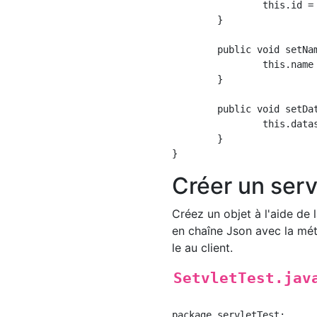
		this.id = id;

	}

	public void setName(String name) {

		this.name = name;

	}

	public void setDatas(List<String> datas) {

		this.datas = datas;

	}

Créer un serv
Créez un objet à l'aide de 
en chaîne Json avec la mé
le au client.
SetvletTest.jav
package servletTest;
