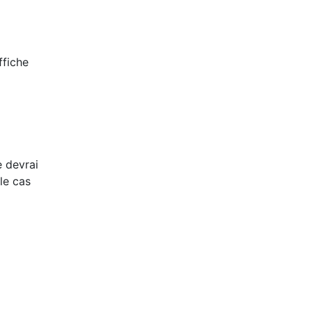
ffiche
e devrai
(le cas