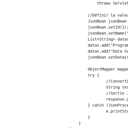
            throws Servlet
    	//Définir la valeur dans l'objet Java

    	JsonBean jsonBean = new JsonBean();

    	jsonBean.setId(1);

    	jsonBean.setName("kimisyo");

    	List<String> datas = new ArrayList<>();

    	datas.add("Programmer");

    	datas.add("Data Scientist");

    	jsonBean.setDatas(datas);

    	ObjectMapper mapper = new ObjectMapper();

    	try {

    		//Convertir d'un objet Java en JSON

    		String testJson = mapper.writeValueAsString(jsonBean);

    		//Sortie JSON

    		response.getWriter().write(testJson);

    	} catch (JsonProcessingException e) {

    		e.printStackTrace();

    	}

    }
