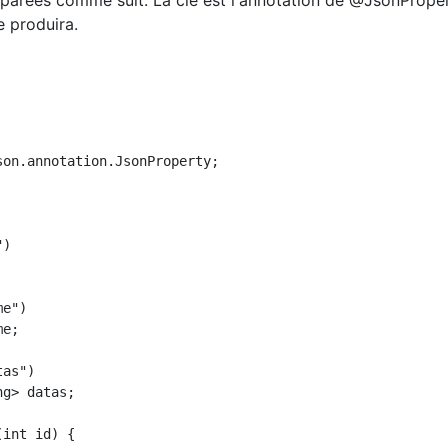
parées comme suit. La clé est l'annotation de @JsonProper
e produira.
on.annotation.JsonProperty;
