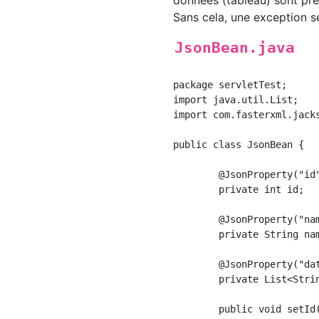
données (tableau) sont pré
Sans cela, une exception s
JsonBean.java
package servletTest;

import java.util.List;

import com.fasterxml.jacks
public class JsonBean {

	@JsonProperty("id")

	private int id;

	@JsonProperty("name")

	private String name;

	@JsonProperty("datas")

	private List<String> datas;

	public void setId(int id) {
