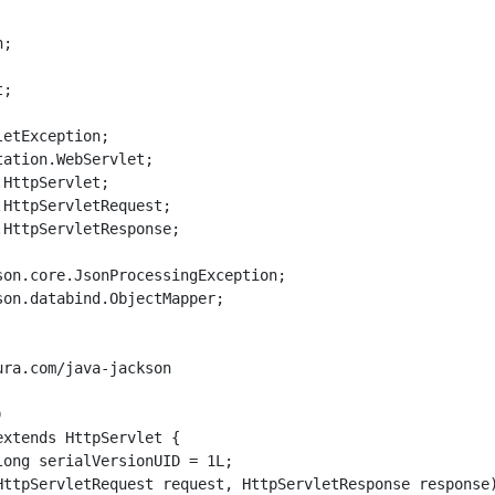
;

;

etException;

ation.WebServlet;

HttpServlet;

HttpServletRequest;

HttpServletResponse;

on.core.JsonProcessingException;

on.databind.ObjectMapper;

ra.com/java-jackson



xtends HttpServlet {

ong serialVersionUID = 1L;

HttpServletRequest request, HttpServletResponse response)